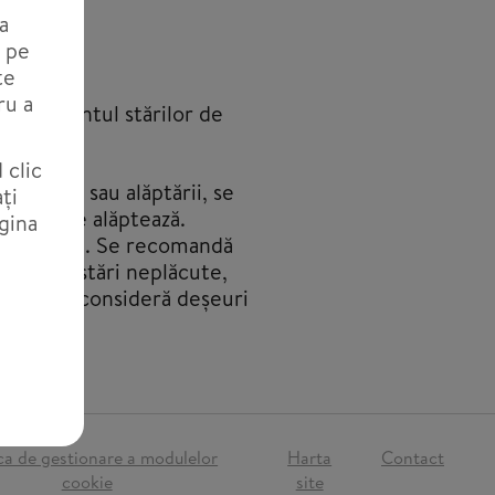
a
N pe
te
ru a
tratamentul stărilor de
e somn.
 clic
sarcinii sau alăptării, se
ți
emei care alăptează.
gina
e medicală. Se recomandă
ar manifestări neplăcute,
izate se consideră deșeuri
ica de gestionare a modulelor
Harta
Contact
cookie
site