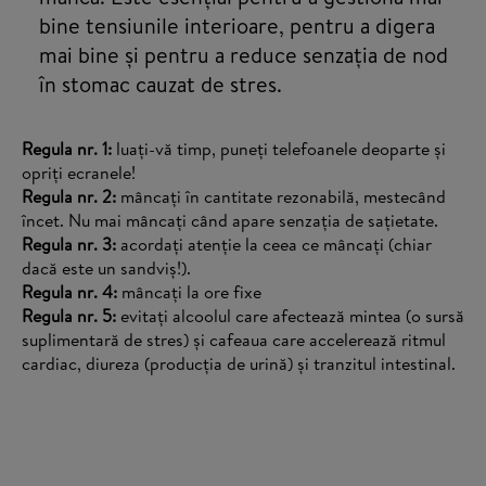
bine tensiunile interioare, pentru a digera
mai bine și pentru a reduce senzația de nod
în stomac cauzat de stres.
Regula nr. 1:
luați-vă timp, puneți telefoanele deoparte și
opriți ecranele!
Regula nr. 2:
mâncați în cantitate rezonabilă, mestecând
încet. Nu mai mâncați când apare senzația de sațietate.
Regula nr. 3:
acordați atenție la ceea ce mâncați (chiar
dacă este un sandviș!).
Regula nr. 4:
mâncați la ore fixe
Regula nr. 5:
evitați alcoolul care afectează mintea (o sursă
suplimentară de stres) și cafeaua care accelerează ritmul
cardiac, diureza (producția de urină) și tranzitul intestinal.