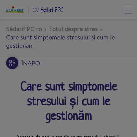
Mergi
la
conţinutul
principal
Sédatif PC ro
Totul despre stres
Care sunt simptomele stresului și cum le
gestionăm
ÎNAPOI
Care sunt simptomele
stresului și cum le
gestionăm
Senzație de nod în gât din cauza stresului, oboselii,