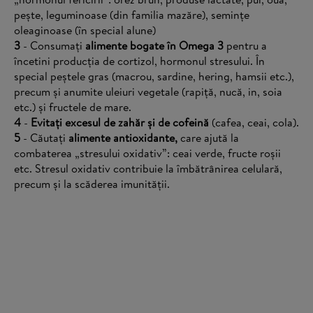
pește, leguminoase (din familia mazăre), semințe
oleaginoase (în special alune)
3
- Consumați
alimente bogate în Omega 3
pentru a
încetini producția de cortizol, hormonul stresului. În
special peștele gras (macrou, sardine, hering, hamsii etc.),
precum și anumite uleiuri vegetale (rapiță, nucă, in, soia
etc.) și fructele de mare.
4
-
Evitați excesul de zahăr și de cofeină
(cafea, ceai, cola).
5
- Căutați
alimente antioxidante,
care ajută la
combaterea „stresului oxidativ”: ceai verde, fructe roșii
etc. Stresul oxidativ contribuie la îmbătrânirea celulară,
precum și la scăderea imunității.