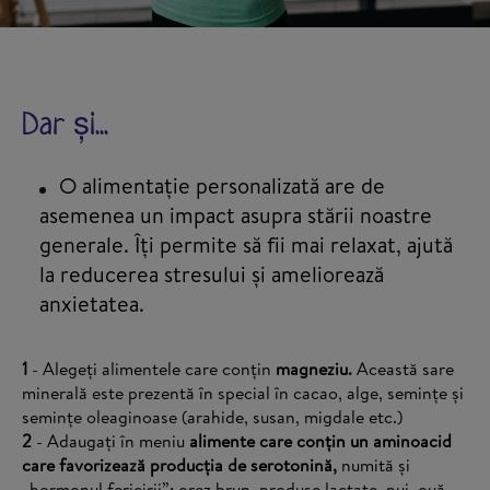
Dar și...
O alimentație personalizată are de
asemenea un impact asupra stării noastre
generale. Îți permite să fii mai relaxat, ajută
la reducerea stresului și ameliorează
anxietatea.
1
- Alegeți alimentele care conțin
magneziu.
Această sare
minerală este prezentă în special în cacao, alge, semințe și
semințe oleaginoase (arahide, susan, migdale etc.)
2
- Adaugați în meniu
alimente care conțin un aminoacid
care favorizează producția de serotonină,
numită și
„hormonul fericirii”: orez brun, produse lactate, pui, ouă,